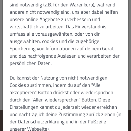
Kaufmann/eine Kauffrau, eine juristische Person
sind notwendig (z.B. für den Warenkorb), während
des öffentlichen Rechts oder um ein öffentlich-
andere nicht notwendig sind, uns aber dabei helfen
rechtliches Sondervermögen handelt, ist
unsere online Angebote zu verbessern und
ausschließlicher Gerichtsstand für alle
wirtschaftlich zu arbeiten. Das Einverständnis
Streitigkeiten aus oder im Zusammenhang mit
dieser Vereinbarung, ihrem Zustandekommen
umfass alle vorausgewählten, oder von dir
oder ihrer Durchführung Düsseldorf. Sofern der
ausgewählten, cookies und die zugehörige
Kunde seinen Sitz im Ausland hat, kann DISH
Speicherung von Informationen auf deinem Gerät
jedoch auch dort Klage erheben. Ansonsten gilt der
und das nachfolgende Auslesen und verarbeiten der
gesetzliche Gerichtsstand.
persönlichen Daten.
Stand: Januar 2022/HTZ
Dish Order_B2C_T&C_V4_Jan 2022_de
Du kannst der Nutzung von nicht notwendigen
Cookies zustimmen, indem du auf den "Alle
akzeptieren" Button drückst oder wiedersprichen
durch den "Allen wiedersprechen" Button. Diese
Einstellungen kannst du jederzeit wieder erreichen
und nachträglich deine Zustimmung zurück ziehen (in
der Datenschutzerklärung und in der Fußzeile
Cookie-Einstellungen ändern
unserer Webseite).